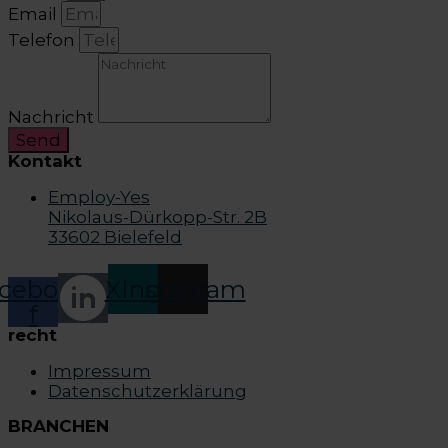
Email
Telefon
Nachricht
Send
Kontakt
Employ-Yes
Nikolaus-Dürkopp-Str. 2B
33602 Bielefeld
cebook-
Xing
Instagram
f
recht
Impressum
Datenschutzerklärung
BRANCHEN